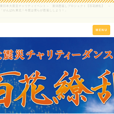
東日本大震災チャリティイベント～ 新潟恩返しプロジェクト【百花繚乱】 ～
「がんばれ東北！今度は僕らが恩返ししよう！」
Toggle
MENU
navigation